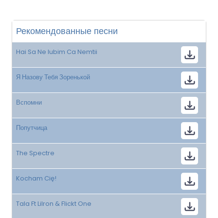
Рекомендованные песни
Hai Sa Ne Iubim Ca Nemtii
Я Назову Тебя Зоренькой
Вспомни
Попутчица
The Spectre
Kocham Cię!
Tala Ft Lilron & Flickt One