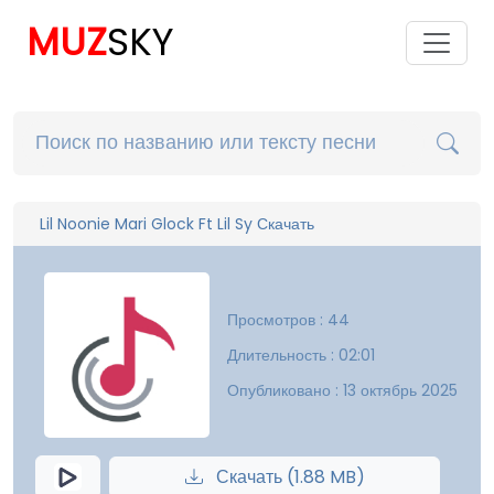
MUZ
SKY
Lil Noonie Mari Glock Ft Lil Sy Скачать
Просмотров : 44
Длительность : 02:01
Опубликовано : 13 октябрь 2025
Скачать (1.88 MB)